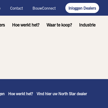
e
Contact
BouwConnect
Inloggen Dealers
ers
Hoe werkt het?
Waar te koop?
Industrie
gen
Hoe werkt het?
Vind hier uw North Star dealer