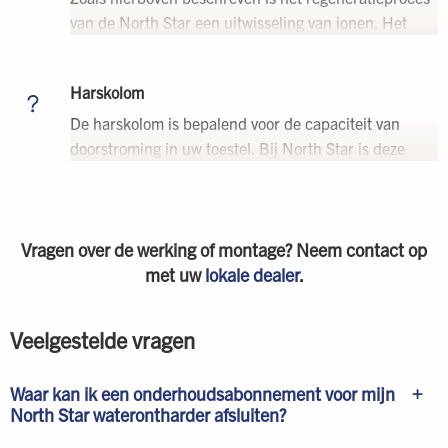
van de North Star een uitwisseling van ionen. Het
zoute water stroomt in de North Star van onder naar
boven, waardoor de ionen meer gelegenheid hebben
Harskolom
om onderling uit te wisselen. Dit zorgt voor een
reductie in uw zoutgebruik.
De harskolom is bepalend voor de capaciteit van
doorstroming in uw toestel. Bij North Star is deze
minimaal 20 cm in doorsnede waardoor er in
combinatie met de gelijkmatig gevormde
(monodisperse) hars, nauwelijks tot geen drukverlies
Vragen over de werking of montage? Neem contact op
merkbaar is.
met uw
lokale dealer
.
Veelgestelde vragen
Waar kan ik een onderhoudsabonnement voor mijn
North Star waterontharder afsluiten?